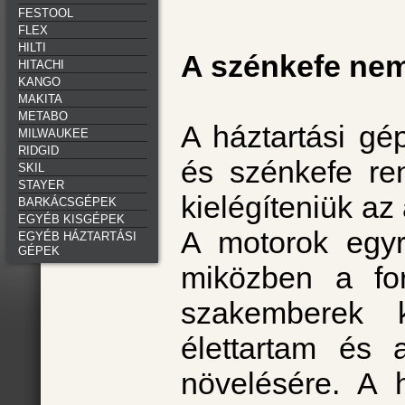
FESTOOL
FLEX
HILTI
A szénkefe ne
HITACHI
KANGO
MAKITA
METABO
A háztartási g
MILWAUKEE
RIDGID
és szénkefe ren
SKIL
STAYER
kielégíteniük az
BARKÁCSGÉPEK
EGYÉB KISGÉPEK
A motorok egyr
EGYÉB HÁZTARTÁSI
GÉPEK
miközben a fo
szakemberek k
élettartam és 
növelésére. A 