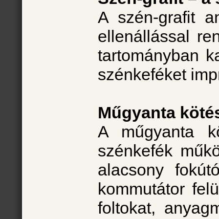
A szén-grafit 
ellenállással r
tartományban ka
szénkeféket imp
Műgyanta kötés
A műgyanta köt
szénkefék műkö
alacsony fokút
kommutátor felül
foltokat, anya