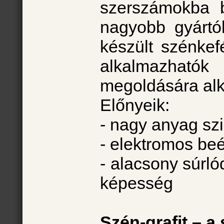
szerszámokba b
nagyobb gyártók
készült szénkef
alkalmazhat
megoldására al
Előnyeik:
- nagy anyag sz
- elektromos beé
- alacsony súrló
képesség
Szén-grafit – 