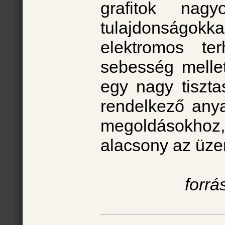
grafitok nagy
tulajdonságokk
elektromos te
sebesség mellet
egy nagy tiszta
rendelkező anya
megoldásokhoz
alacsony az üzem
forrá