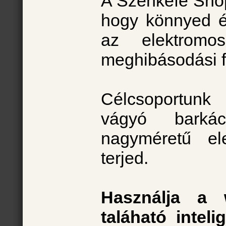
A Szénkefe Shop 
hogy könnyed é
az elektromo
meghibásodási f
Célcsoportunk 
vágyó barká
nagyméretű ele
terjed.
Használja a 
taláható inteli