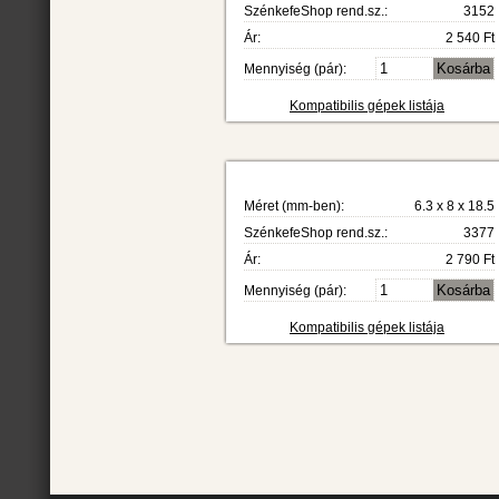
SzénkefeShop rend.sz.:
3152
Ár:
2 540 Ft
Mennyiség (pár):
Kompatibilis gépek listája
Méret (mm-ben):
6.3 x 8 x 18.5
SzénkefeShop rend.sz.:
3377
Ár:
2 790 Ft
Mennyiség (pár):
Kompatibilis gépek listája