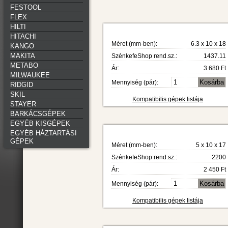
FESTOOL
FLEX
HILTI
HITACHI
Méret (mm-ben):
6.3 x 10 x 18
KANGO
MAKITA
SzénkefeShop rend.sz.:
1437.11
METABO
Ár:
3 680 Ft
MILWAUKEE
Mennyiség (pár):
RIDGID
SKIL
Kompatibilis gépek listája
STAYER
BARKÁCSGÉPEK
EGYÉB KISGÉPEK
EGYÉB HÁZTARTÁSI
GÉPEK
Méret (mm-ben):
5 x 10 x 17
SzénkefeShop rend.sz.:
2200
Ár:
2 450 Ft
Mennyiség (pár):
Kompatibilis gépek listája