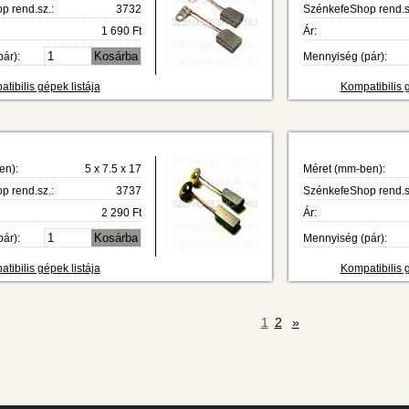
 rend.sz.:
3732
SzénkefeShop rend.s
1 690 Ft
Ár:
ár):
Mennyiség (pár):
tibilis gépek listája
Kompatibilis g
en):
5 x 7.5 x 17
Méret (mm-ben):
 rend.sz.:
3737
SzénkefeShop rend.s
2 290 Ft
Ár:
ár):
Mennyiség (pár):
tibilis gépek listája
Kompatibilis g
1
2
»