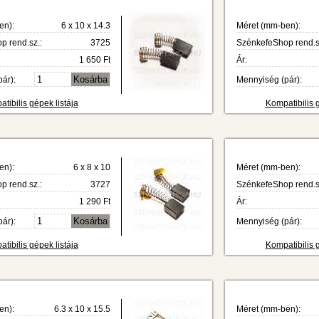
en):
6 x 10 x 14.3
Méret (mm-ben):
 rend.sz.:
3725
SzénkefeShop rend.s
1 650 Ft
Ár:
ár):
Mennyiség (pár):
tibilis gépek listája
Kompatibilis g
en):
6 x 8 x 10
Méret (mm-ben):
 rend.sz.:
3727
SzénkefeShop rend.s
1 290 Ft
Ár:
ár):
Mennyiség (pár):
tibilis gépek listája
Kompatibilis g
en):
6.3 x 10 x 15.5
Méret (mm-ben):