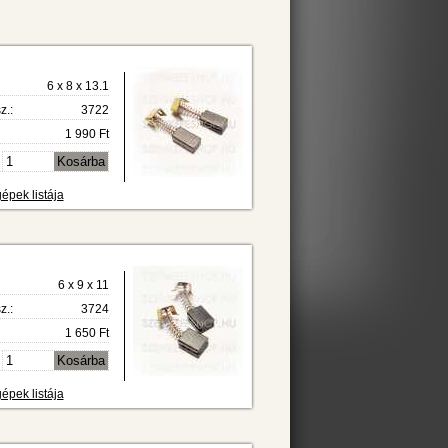
6 x 8 x 13.1
z.:
3722
1 990 Ft
épek listája
6 x 9 x 11
z.:
3724
1 650 Ft
épek listája