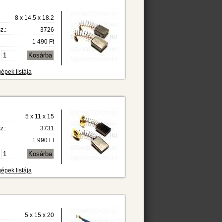
8 x 14.5 x 18.2
z.:
3726
1 490 Ft
épek listája
5 x 11 x 15
z.:
3731
1 990 Ft
épek listája
5 x 15 x 20