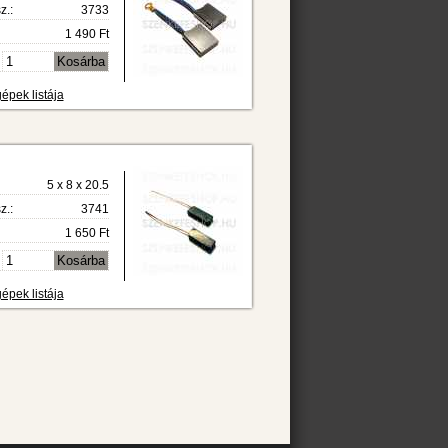
z.:
3733
1 490 Ft
épek listája
5 x 8 x 20.5
z.:
3741
1 650 Ft
épek listája