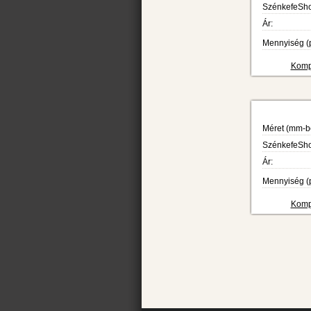
SzénkefeShop
Ár:
Mennyiség (p
Kompa
Méret (mm-b
SzénkefeShop
Ár:
Mennyiség (p
Kompa