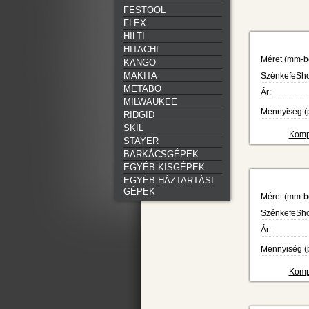
FESTOOL
FLEX
HILTI
HITACHI
Méret (mm-b
KANGO
MAKITA
SzénkefeShop
METABO
Ár:
MILWAUKEE
Mennyiség (p
RIDGID
SKIL
Kompa
STAYER
BARKÁCSGÉPEK
EGYÉB KISGÉPEK
EGYÉB HÁZTARTÁSI
GÉPEK
Méret (mm-b
SzénkefeShop
Ár:
Mennyiség (p
Kompa