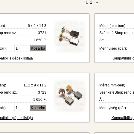
1
2
»
en):
6 x 9 x 14.3
Méret (mm-ben):
 rend.sz.:
3721
SzénkefeShop rend.s
1 650 Ft
Ár:
ár):
Mennyiség (pár):
tibilis gépek listája
Kompatibilis g
en):
11.2 x 9 x 11.2
Méret (mm-ben):
 rend.sz.:
3723
SzénkefeShop rend.s
1 650 Ft
Ár:
ár):
Mennyiség (pár):
tibilis gépek listája
Kompatibilis g