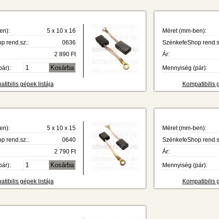
en):
5 x 10 x 16
Méret (mm-ben):
 rend.sz.:
0636
SzénkefeShop rend.s
2 890 Ft
Ár:
ár):
Mennyiség (pár):
tibilis gépek listája
Kompatibilis g
en):
5 x 10 x 15
Méret (mm-ben):
 rend.sz.:
0640
SzénkefeShop rend.s
2 790 Ft
Ár:
ár):
Mennyiség (pár):
tibilis gépek listája
Kompatibilis g