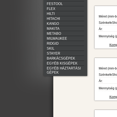
FESTOOL
FLEX
HILTI
Méret (mm-b
HITACHI
SzénkefeShop
KANGO
MAKITA
Ár:
METABO
Mennyiség (p
MILWAUKEE
RIDGID
Kompa
SKIL
STAYER
BARKÁCSGÉPEK
EGYÉB KISGÉPEK
EGYÉB HÁZTARTÁSI
Méret (mm-b
GÉPEK
SzénkefeShop
Ár:
Mennyiség (p
Kompa