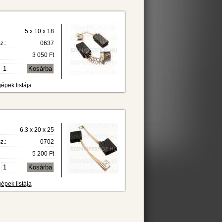
5 x 10 x 18
z.:
0637
3 050 Ft
épek listája
6.3 x 20 x 25
z.:
0702
5 200 Ft
épek listája