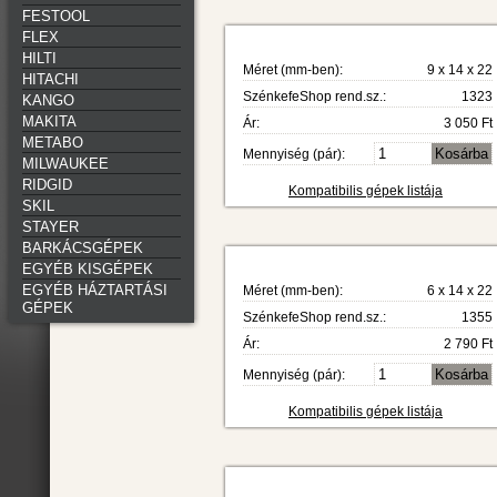
FESTOOL
FLEX
HILTI
Méret (mm-ben):
9 x 14 x 22
HITACHI
SzénkefeShop rend.sz.:
1323
KANGO
MAKITA
Ár:
3 050 Ft
METABO
Mennyiség (pár):
MILWAUKEE
RIDGID
Kompatibilis gépek listája
SKIL
STAYER
BARKÁCSGÉPEK
EGYÉB KISGÉPEK
EGYÉB HÁZTARTÁSI
Méret (mm-ben):
6 x 14 x 22
GÉPEK
SzénkefeShop rend.sz.:
1355
Ár:
2 790 Ft
Mennyiség (pár):
Kompatibilis gépek listája