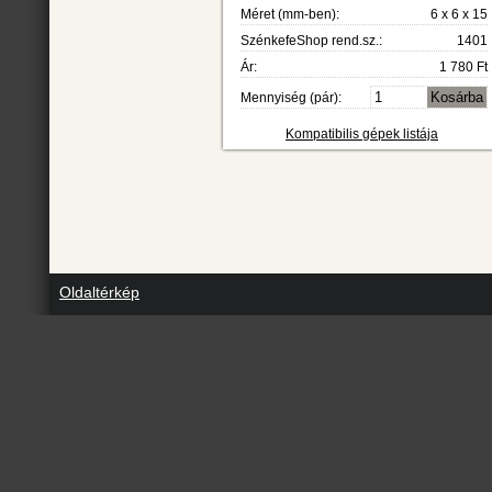
Méret (mm-ben):
6 x 6 x 15
SzénkefeShop rend.sz.:
1401
Ár:
1 780 Ft
Mennyiség (pár):
Kompatibilis gépek listája
Oldaltérkép