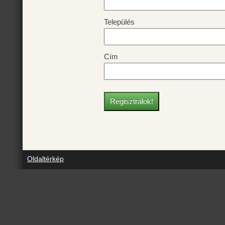
Település
Cím
Oldaltérkép