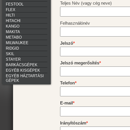
Teljes Név (vagy cég neve)
FESTOOL
FLEX
HILTI
HITACHI
Felhasználónév
KANGO
MAKITA
METABO
Jelszó
MILWAUKEE
RIDGID
SKIL
STAYER
Jelszó megerősítés
BARKÁCSGÉPEK
EGYÉB KISGÉPEK
EGYÉB HÁZTARTÁSI
GÉPEK
Telefon
E-mail
Irányítószám