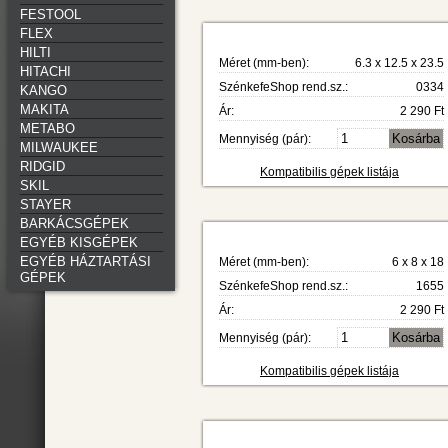
FESTOOL
FLEX
HILTI
Méret (mm-ben):
6.3 x 12.5 x 23.5
HITACHI
SzénkefeShop rend.sz.:
0334
KANGO
MAKITA
Ár:
2 290 Ft
METABO
Mennyiség (pár):
MILWAUKEE
RIDGID
Kompatibilis gépek listája
SKIL
STAYER
BARKÁCSGÉPEK
EGYÉB KISGÉPEK
EGYÉB HÁZTARTÁSI
Méret (mm-ben):
6 x 8 x 18
GÉPEK
SzénkefeShop rend.sz.:
1655
Ár:
2 290 Ft
Mennyiség (pár):
Kompatibilis gépek listája