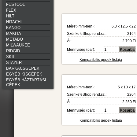
FESTOOL
FLEX
HILTI
HITACHI
Méret (mm-ben):
6.3 x 12.5 x 22
KANGO
MAKITA
SzénkefeShop rend.sz.:
2164
METABO
Ár:
2 790 Ft
MILWAUKEE
Mennyiség (pár):
RIDGID
SKIL
Kompatibilis gépek listája
STAYER
BARKÁCSGÉPEK
EGYÉB KISGÉPEK
EGYÉB HÁZTARTÁSI
GÉPEK
Méret (mm-ben):
5 x 10 x 17
SzénkefeShop rend.sz.:
2204
Ár:
2 250 Ft
Mennyiség (pár):
Kompatibilis gépek listája