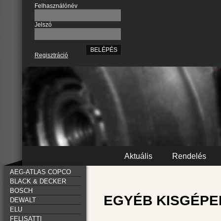
Felhasználónév
Jelszó
Regisztráció
Aktuális
Rendelés
AEG-ATLAS COPCO
BLACK & DECKER
BOSCH
EGYÉB KISGÉPEK 
DEWALT
ELU
FELISATTI